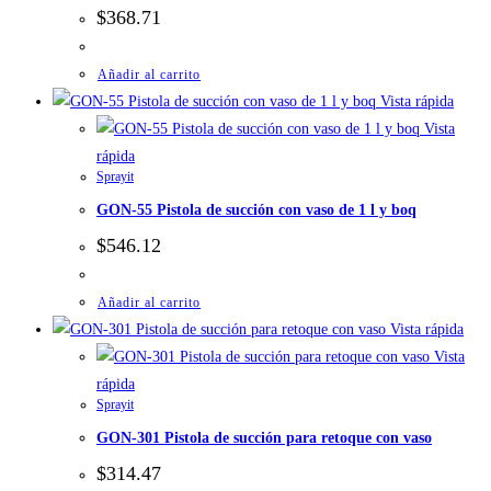
$
368.71
Añadir al carrito
Vista rápida
Vista
rápida
Sprayit
GON-55 Pistola de succión con vaso de 1 l y boq
$
546.12
Añadir al carrito
Vista rápida
Vista
rápida
Sprayit
GON-301 Pistola de succión para retoque con vaso
$
314.47