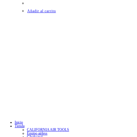
Añadir al carrito
SUCURSAL
AV. LÁZARO CÁRDENAS 1727, GUADALAJARA, MEXICO
CONTACTO
OFICINA 33-1493-0616
WHATSAPP 33-2111-2125
SÍGUENOS EN
SE ABRE EN UNA NUEVA PESTAÑA
SE ABRE EN UNA NUEVA PESTAÑA
Inicio
Tienda
CALIFORNIA AIR TOOLS
Equipo airless
GIndustral