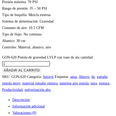
Presión máxima: 70 PSI
Rango de presión: 35 – 50 PSI
Tipo de boquilla: Mezcla externa
Sistema de alimentación: Gravedad
Consumo de aire: 10.5 CFM
Tipo de flujo: No continuo
Abanico: 30 cm
Controles: Material, abanico, aire
GON-620 Pistola de gravedad LVLP con vaso de alu cantidad
AÑADIR AL CARRITO
SKU:
GON-620
Categoría:
Sprayit
Etiquetas:
agua
,
Ahorro
,
de
,
esmalte
pistola spray
,
material esmalte pintura
,
painting aire pistola
,
para
,
pintura
,
Productividad
,
pulverización alta
Descripción
Información adicional
Valoraciones (0)