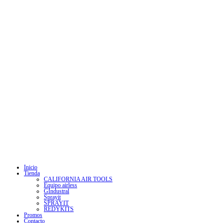
SUCURSAL
AV. LÁZARO CÁRDENAS 1727, GUADALAJARA, MEXICO
CONTACTO
OFICINA 33-1493-0616
WHATSAPP 33-2111-2125
SÍGUENOS EN
SE ABRE EN UNA NUEVA PESTAÑA
SE ABRE EN UNA NUEVA PESTAÑA
Inicio
Tienda
CALIFORNIA AIR TOOLS
Equipo airless
GIndustral
Sprayit
SPRAYIT
REDYKITS
Promos
Contacto