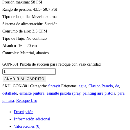
Presión máxima: 58 PSI
Rango de presión: 43.5- 50.7 PSI
Tipo de boquilla: Mezcla externa
Sistema de alimentación: Succión
Consumo de aire: 3.5 CFM
Tipo de flujo: No continuo
Abanico: 16 – 20 cm
Controles: Material, abanico
GON-301 Pistola de succión para retoque con vaso cantidad
AÑADIR AL CARRITO
SKU:
GON-301
Categoría:
Sprayit
Etiquetas:
agua
,
Clasico Pesado
,
de
,
detallado
,
esmalte pintura
,
esmalte pistola spray
,
painting aire pistola
,
para
,
pintura
,
Retoque Uso
Descripción
Información adicional
Valoraciones (0)